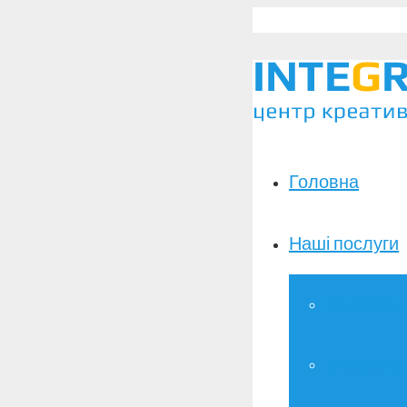
Головна
Наші послуги
Широкоформ
Зшивання д