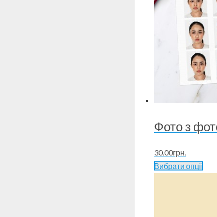
Фото з фот
30.00
грн.
Вибрати опції