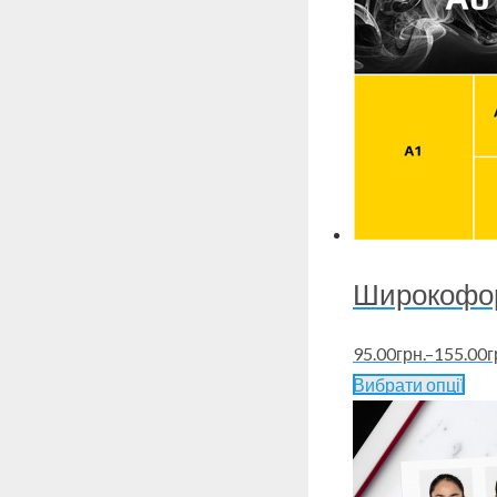
Широкофор
95.00
грн.
–
155.00
г
Вибрати опції