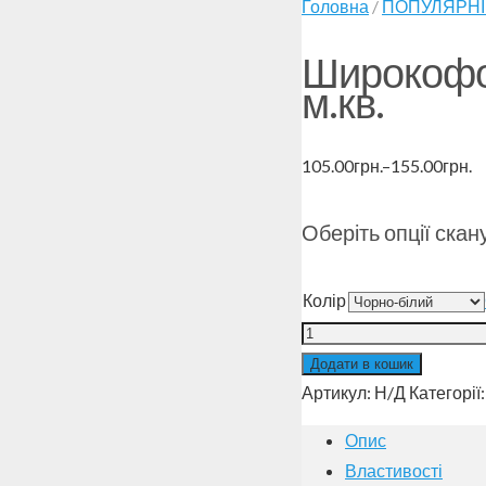
Головна
/
ПОПУЛЯРНІ
Широкофо
м.кв.
105.00
грн.
–
155.00
грн.
Оберіть опції скан
Колір
Додати в кошик
Артикул:
Н/Д
Категорії
Опис
Властивості