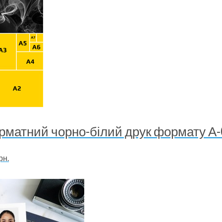
матний чорно-білий друк формату А-
рн.