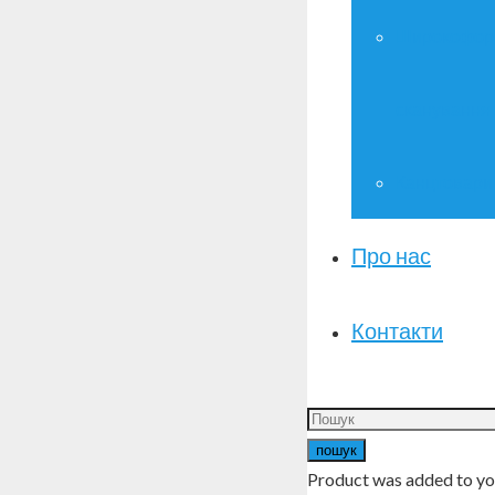
Широкофор
сканування
Канцтовари
Про нас
Контакти
пошук
Product
was added to yo