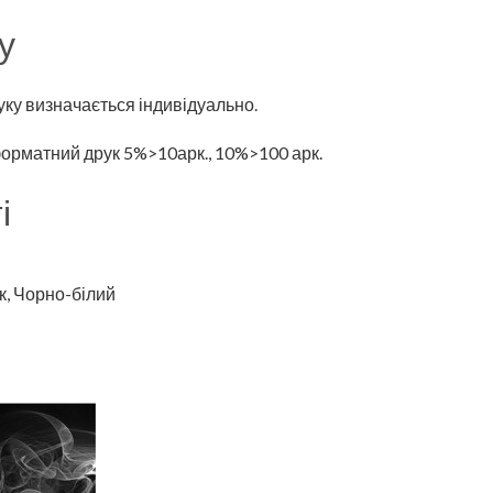
у
ку визначається індивідуально.
орматний друк 5%>10арк., 10%>100 арк.
і
к, Чорно-білий