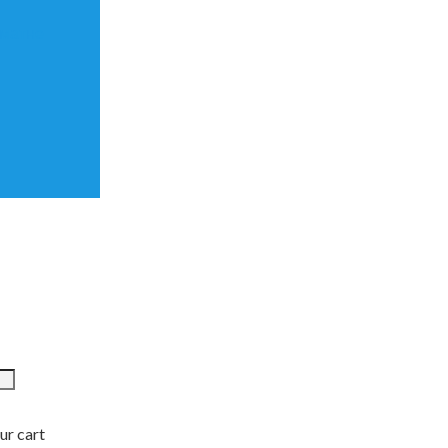
матне
ur cart