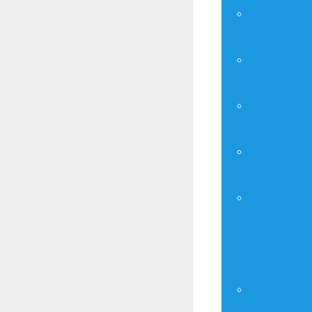
Брошурува
Фотодрук
Друк А – 4, А
Копіювання
Широкофор
ксерокс
Сканування