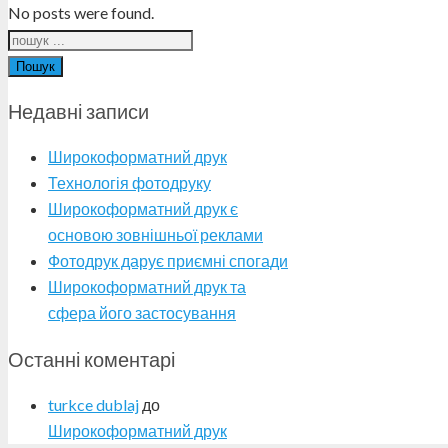
No posts were found.
Пошук
Недавні записи
Широкоформатний друк
Технологія фотодруку
Широкоформатний друк є
основою зовнішньої реклами
Фотодрук дарує приємні спогади
Широкоформатний друк та
сфера його застосування
Останні коментарі
turkce dublaj
до
Широкоформатний друк