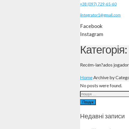
+38 (097) 729-65-60
iintegrator1@gmail.com
Facebook
Instagram
Категорія:
Recém-lan?ados jogadore
Home
Archive by Catego
No posts were found.
Пошук
Недавні записи