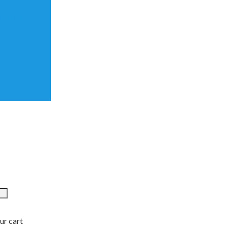
матне
ur cart