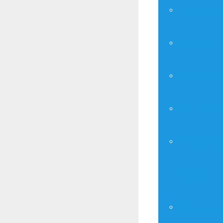
Брошурува
Фотодрук
Друк А – 4, А
Копіювання
Широкофор
ксерокс
Сканування