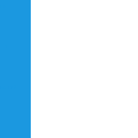
ння
 – 3
матний