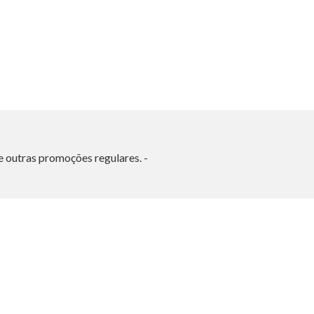
 outras promoções regulares. -