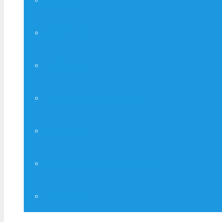
Друк А – 4, А – 3
Копіювання
Широкоформатний ксерокс
Сканування
Широкоформатне сканування
Канцтовари