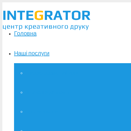
Головна
Наші послуги
Широкоформатний друк
Зшивання дипломів
Брошурування
Фотодрук