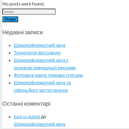
No posts were found.
Пошук
Недавні записи
Широкоформатний друк
Технологія фотодруку
Широкоформатний друк є
основою зовнішньої реклами
Фотодрук дарує приємні спогади
Широкоформатний друк та
сфера його застосування
Останні коментарі
turkce dublaj
до
Широкоформатний друк