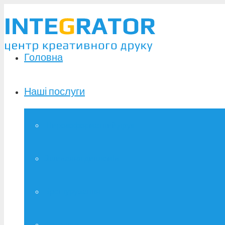
Головна
Наші послуги
Широкоформатний друк
Зшивання дипломів
Брошурування
Фотодрук