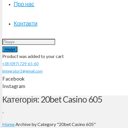
Про нас
Контакти
пошук
Product
was added to your cart
+38 (097) 729-65-60
iintegrator1@gmail.com
Facebook
Instagram
Категорія: 20bet Casino 605
-
Home
Archive by Category "20bet Casino 605"