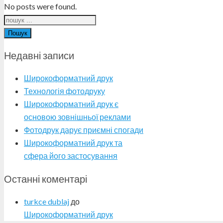
No posts were found.
Пошук
Недавні записи
Широкоформатний друк
Технологія фотодруку
Широкоформатний друк є
основою зовнішньої реклами
Фотодрук дарує приємні спогади
Широкоформатний друк та
сфера його застосування
Останні коментарі
turkce dublaj
до
Широкоформатний друк