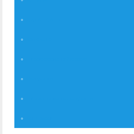
Друк А – 4, А – 3
Копіювання
Широкоформатний ксерокс
Сканування
Широкоформатне сканування
Канцтовари