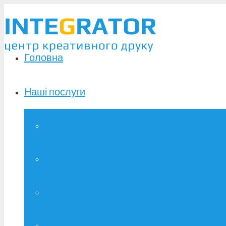
Головна
Наші послуги
Широкоформатний друк
Зшивання дипломів
Брошурування
Фотодрук