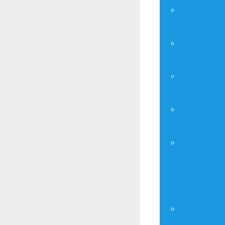
Брошурува
Фотодрук
Друк А – 4, А
Копіювання
Широкофор
ксерокс
Сканування