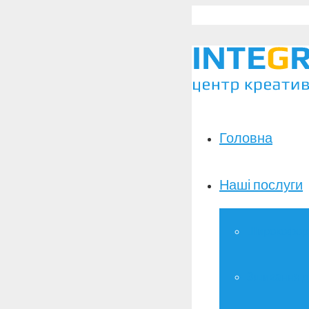
Головна
Наші послуги
Широкоформ
Зшивання д