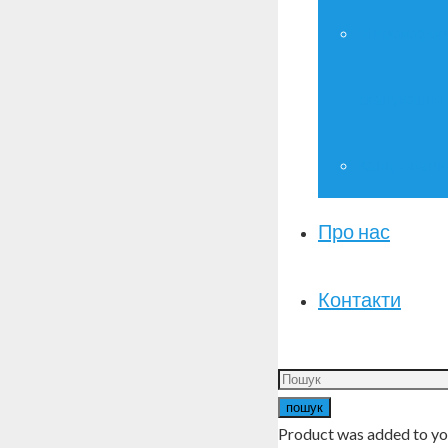
Широкофор
сканування
Канцтовари
Про нас
Контакти
пошук
Product
was added to yo