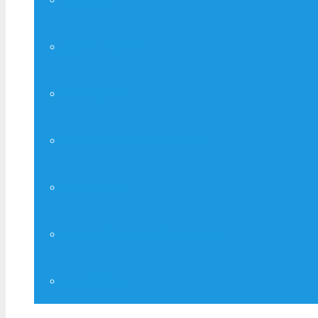
Друк А – 4, А – 3
Копіювання
Широкоформатний ксерокс
Сканування
Широкоформатне сканування
Канцтовари