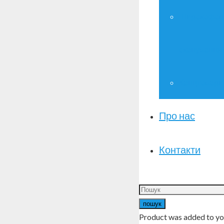
Широкофор
сканування
Канцтовари
Про нас
Контакти
пошук
Product
was added to yo