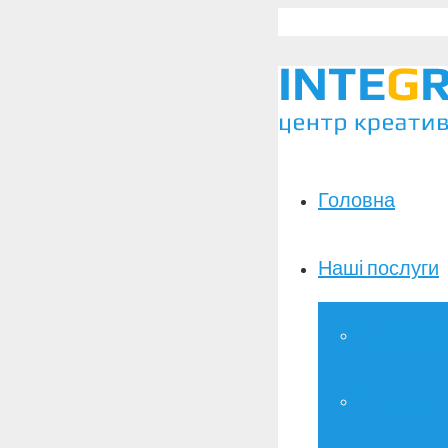
Головна
Наші послуги
Широкоформ
Зшивання д