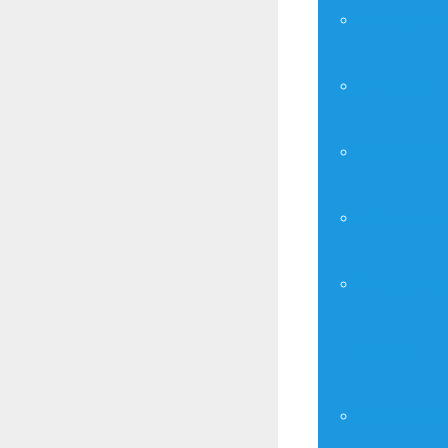
Брошурува
Фотодрук
Друк А – 4, А
Копіювання
Широкофор
ксерокс
Сканування