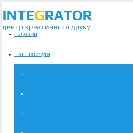
Головна
Наші послуги
Широкоформатний друк
Зшивання дипломів
Брошурування
Фотодрук