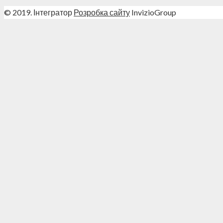
© 2019. Інтегратор
Розробка сайту
InvizioGroup