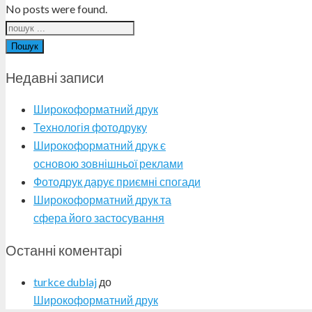
No posts were found.
Пошук
Недавні записи
Широкоформатний друк
Технологія фотодруку
Широкоформатний друк є
основою зовнішньої реклами
Фотодрук дарує приємні спогади
Широкоформатний друк та
сфера його застосування
Останні коментарі
turkce dublaj
до
Широкоформатний друк