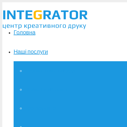
Головна
Наші послуги
Широкоформатний друк
Зшивання дипломів
Брошурування
Фотодрук