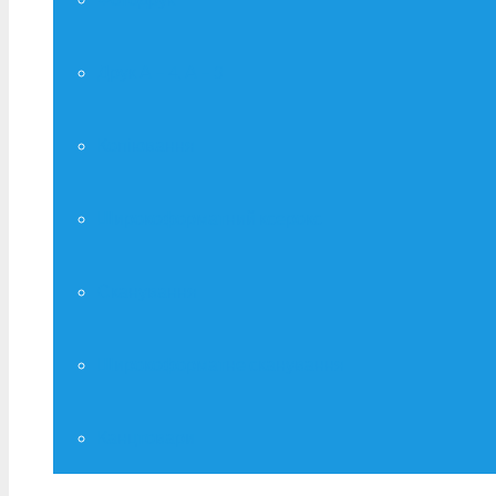
Друк А – 4, А – 3
Копіювання
Широкоформатний ксерокс
Сканування
Широкоформатне сканування
Канцтовари