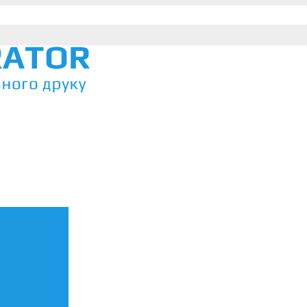
атний друк
ипломів