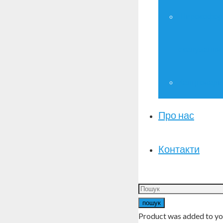
Широкофор
сканування
Канцтовари
Про нас
Контакти
пошук
Product
was added to yo