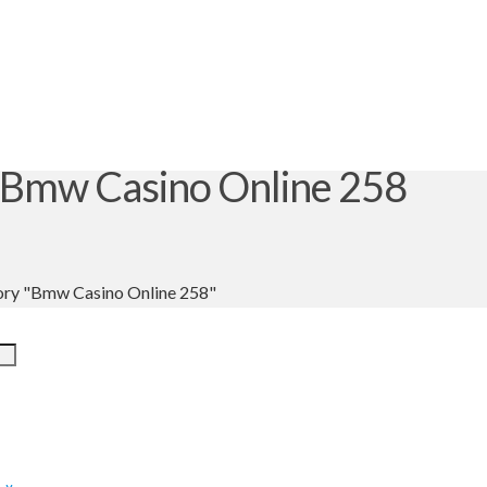
 Bmw Casino Online 258
ory "Bmw Casino Online 258"