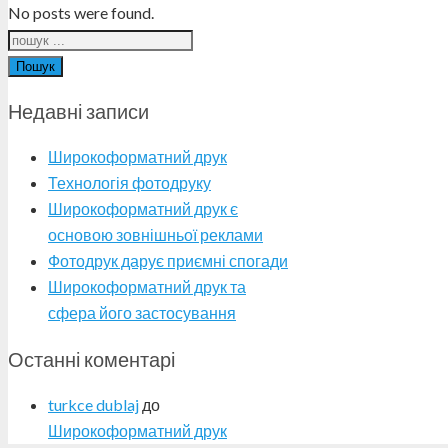
No posts were found.
Пошук
Недавні записи
Широкоформатний друк
Технологія фотодруку
Широкоформатний друк є
основою зовнішньої реклами
Фотодрук дарує приємні спогади
Широкоформатний друк та
сфера його застосування
Останні коментарі
turkce dublaj
до
Широкоформатний друк