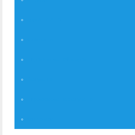
Друк А – 4, А – 3
Копіювання
Широкоформатний ксерокс
Сканування
Широкоформатне сканування
Канцтовари