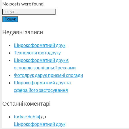
No posts were found.
Пошук
Недавні записи
Широкоформатний друк
Технологія фотодруку
Широкоформатний друк є
основою зовнішньої реклами
Фотодрук дарує приємні спогади
Широкоформатний друк та
сфера його застосування
Останні коментарі
turkce dublaj
до
Широкоформатний друк