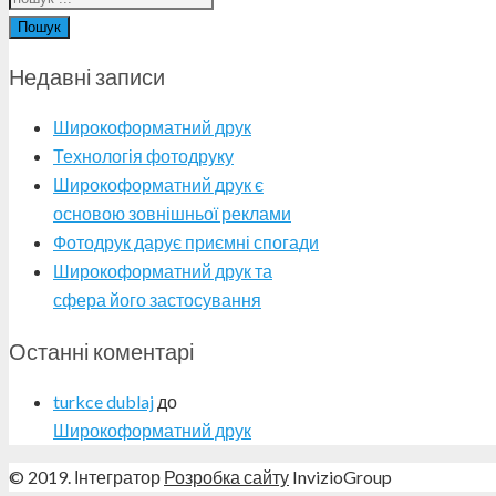
Пошук
Недавні записи
Широкоформатний друк
Технологія фотодруку
Широкоформатний друк є
основою зовнішньої реклами
Фотодрук дарує приємні спогади
Широкоформатний друк та
сфера його застосування
Останні коментарі
turkce dublaj
до
Широкоформатний друк
© 2019. Інтегратор
Розробка сайту
InvizioGroup