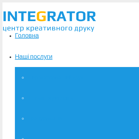
Головна
Наші послуги
Широкоформатний друк
Зшивання дипломів
Брошурування
Фотодрук