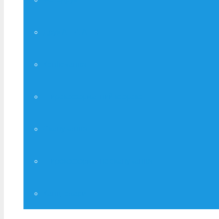
Друк А – 4, А – 3
Копіювання
Широкоформатний ксерокс
Сканування
Широкоформатне сканування
Канцтовари