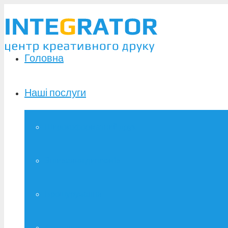
Головна
Наші послуги
Широкоформатний друк
Зшивання дипломів
Брошурування
Фотодрук