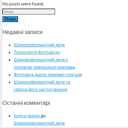
No posts were found.
Пошук
Недавні записи
Широкоформатний друк
Технологія фотодруку
Широкоформатний друк є
основою зовнішньої реклами
Фотодрук дарує приємні спогади
Широкоформатний друк та
сфера його застосування
Останні коментарі
turkce dublaj
до
Широкоформатний друк