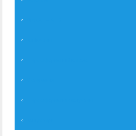
Друк А – 4, А – 3
Копіювання
Широкоформатний ксерокс
Сканування
Широкоформатне сканування
Канцтовари