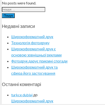
No posts were found.
Пошук
Недавні записи
Широкоформатний друк
Технологія фотодруку
Широкоформатний друк є
основою зовнішньої реклами
Фотодрук дарує приємні спогади
Широкоформатний друк та
сфера його застосування
Останні коментарі
turkce dublaj
до
Широкоформатний друк