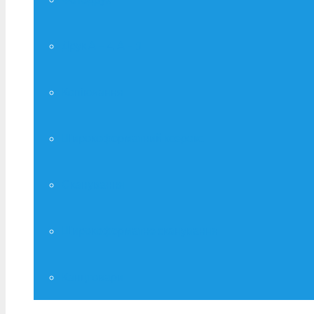
Друк А – 4, А – 3
Копіювання
Широкоформатний ксерокс
Сканування
Широкоформатне сканування
Канцтовари