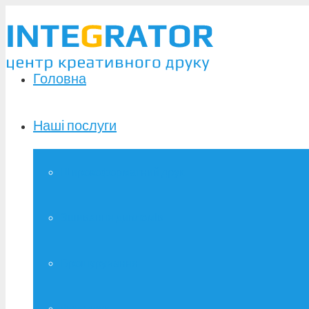
Головна
Наші послуги
Широкоформатний друк
Зшивання дипломів
Брошурування
Фотодрук