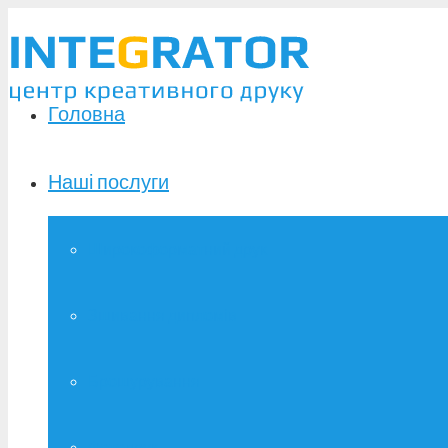
Головна
Наші послуги
Широкоформатний друк
Зшивання дипломів
Брошурування
Фотодрук