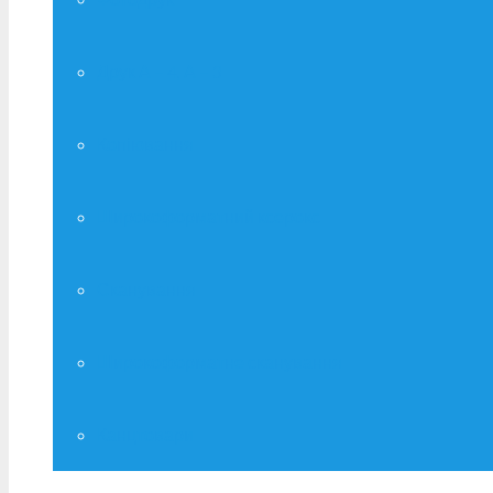
Друк А – 4, А – 3
Копіювання
Широкоформатний ксерокс
Сканування
Широкоформатне сканування
Канцтовари