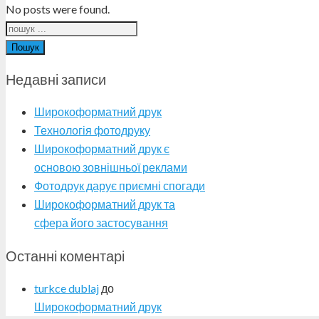
No posts were found.
Пошук
Недавні записи
Широкоформатний друк
Технологія фотодруку
Широкоформатний друк є
основою зовнішньої реклами
Фотодрук дарує приємні спогади
Широкоформатний друк та
сфера його застосування
Останні коментарі
turkce dublaj
до
Широкоформатний друк