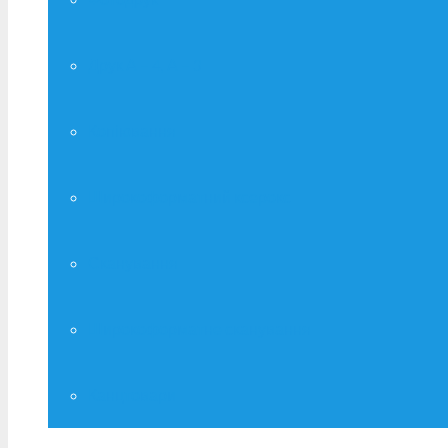
Друк А – 4, А – 3
Копіювання
Широкоформатний ксерокс
Сканування
Широкоформатне сканування
Канцтовари