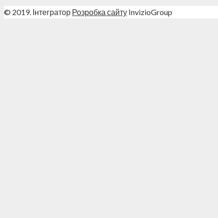
© 2019. Інтегратор
Розробка сайту
InvizioGroup