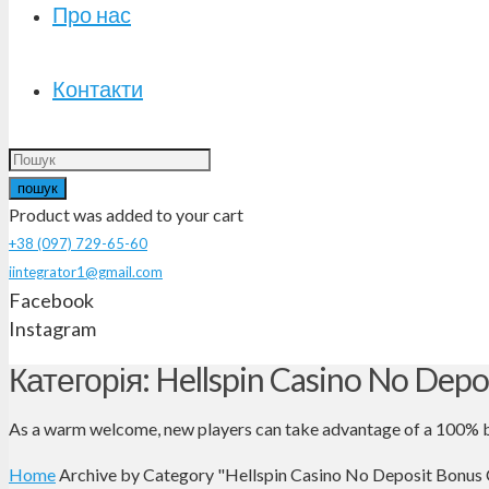
Про нас
Контакти
пошук
Product
was added to your cart
+38 (097) 729-65-60
iintegrator1@gmail.com
Facebook
Instagram
Категорія: Hellspin Casino No Dep
As a warm welcome, new players can take advantage of a 100% bo
Home
Archive by Category "Hellspin Casino No Deposit Bonus