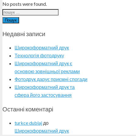
No posts were found.
Пошук
Недавні записи
Широкоформатний друк
Технологія фотодруку
Широкоформатний друк є
основою зовнішньої реклами
Фотодрук дарує приємні спогади
Широкоформатний друк та
сфера його застосування
Останні коментарі
turkce dublaj
до
Широкоформатний друк