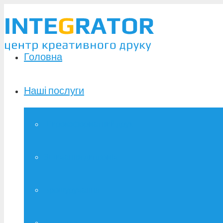
Головна
Наші послуги
Широкоформатний друк
Зшивання дипломів
Брошурування
Фотодрук