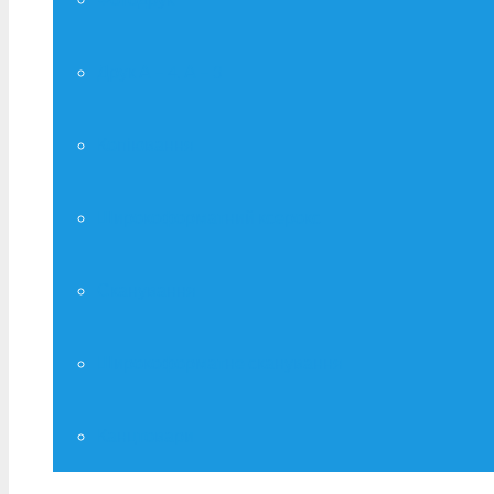
Друк А – 4, А – 3
Копіювання
Широкоформатний ксерокс
Сканування
Широкоформатне сканування
Канцтовари