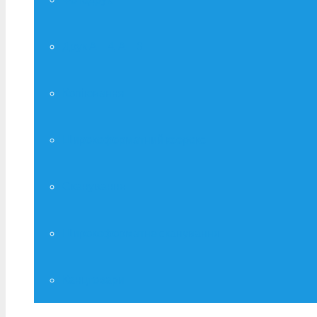
Друк А – 4, А – 3
Копіювання
Широкоформатний ксерокс
Сканування
Широкоформатне сканування
Канцтовари