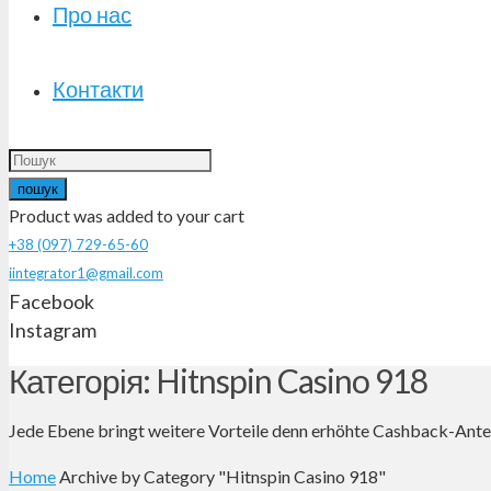
Про нас
Контакти
пошук
Product
was added to your cart
+38 (097) 729-65-60
iintegrator1@gmail.com
Facebook
Instagram
Категорія: Hitnspin Casino 918
Jede Ebene bringt weitere Vorteile denn erhöhte Cashback-Antei
Home
Archive by Category "Hitnspin Casino 918"