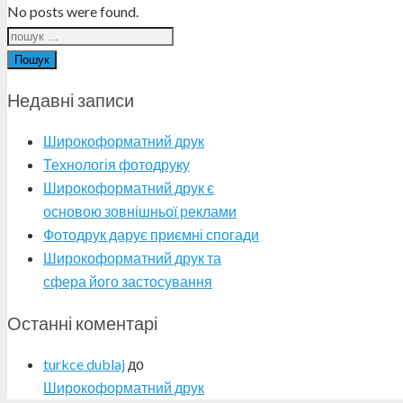
No posts were found.
Пошук
Недавні записи
Широкоформатний друк
Технологія фотодруку
Широкоформатний друк є
основою зовнішньої реклами
Фотодрук дарує приємні спогади
Широкоформатний друк та
сфера його застосування
Останні коментарі
turkce dublaj
до
Широкоформатний друк