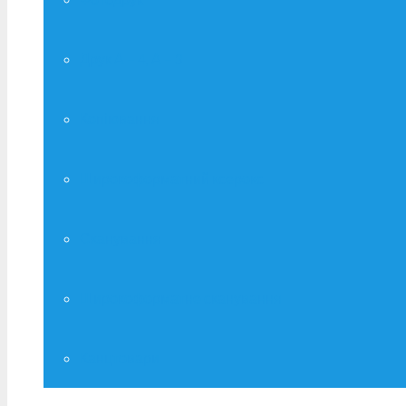
Друк А – 4, А – 3
Копіювання
Широкоформатний ксерокс
Сканування
Широкоформатне сканування
Канцтовари