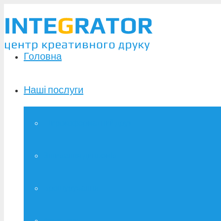
Головна
Наші послуги
Широкоформатний друк
Зшивання дипломів
Брошурування
Фотодрук