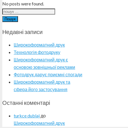
No posts were found.
Пошук
Недавні записи
Широкоформатний друк
Технологія фотодруку
Широкоформатний друк є
основою зовнішньої реклами
Фотодрук дарує приємні спогади
Широкоформатний друк та
сфера його застосування
Останні коментарі
turkce dublaj
до
Широкоформатний друк