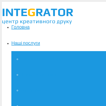
Головна
Наші послуги
Широкоформатний друк
Зшивання дипломів
Брошурування
Фотодрук