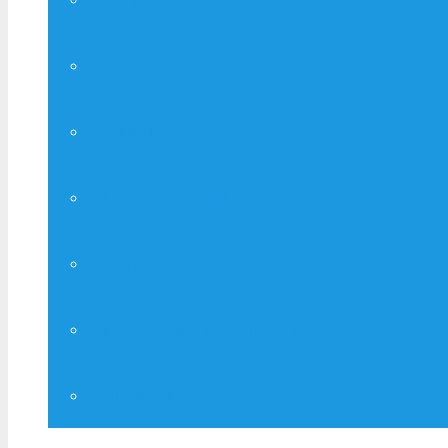
Друк А – 4, А – 3
Копіювання
Широкоформатний ксерокс
Сканування
Широкоформатне сканування
Канцтовари