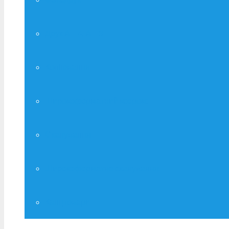
Друк А – 4, А – 3
Копіювання
Широкоформатний ксерокс
Сканування
Широкоформатне сканування
Канцтовари