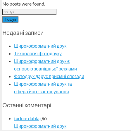
No posts were found.
Пошук
Недавні записи
Широкоформатний друк
Технологія фотодруку
Широкоформатний друк є
основою зовнішньої реклами
Фотодрук дарує приємні спогади
Широкоформатний друк та
сфера його застосування
Останні коментарі
turkce dublaj
до
Широкоформатний друк