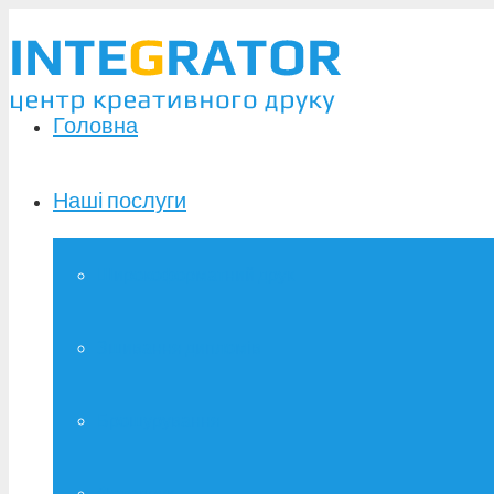
Головна
Наші послуги
Широкоформатний друк
Зшивання дипломів
Брошурування
Фотодрук