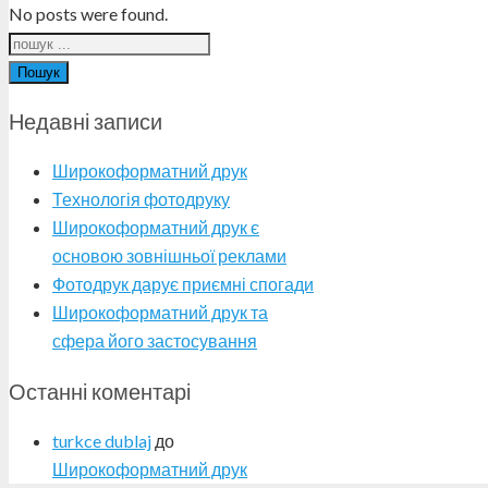
No posts were found.
Пошук
Недавні записи
Широкоформатний друк
Технологія фотодруку
Широкоформатний друк є
основою зовнішньої реклами
Фотодрук дарує приємні спогади
Широкоформатний друк та
сфера його застосування
Останні коментарі
turkce dublaj
до
Широкоформатний друк