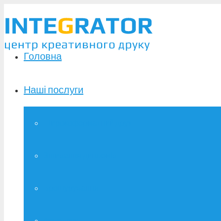
Головна
Наші послуги
Широкоформатний друк
Зшивання дипломів
Брошурування
Фотодрук