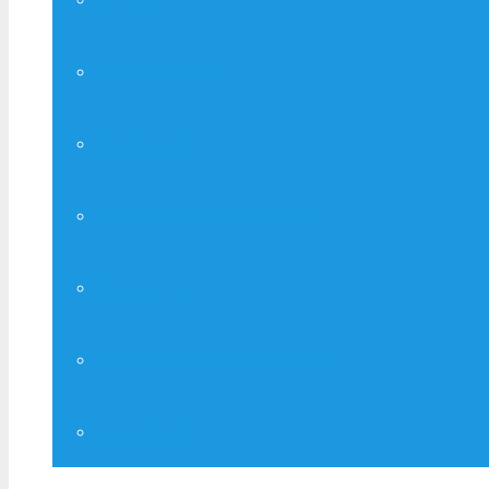
Друк А – 4, А – 3
Копіювання
Широкоформатний ксерокс
Сканування
Широкоформатне сканування
Канцтовари