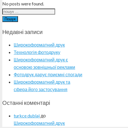
No posts were found.
Пошук
Недавні записи
Широкоформатний друк
Технологія фотодруку
Широкоформатний друк є
основою зовнішньої реклами
Фотодрук дарує приємні спогади
Широкоформатний друк та
сфера його застосування
Останні коментарі
turkce dublaj
до
Широкоформатний друк