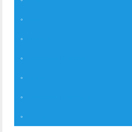
Друк А – 4, А – 3
Копіювання
Широкоформатний ксерокс
Сканування
Широкоформатне сканування
Канцтовари