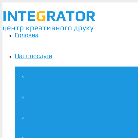
Головна
Наші послуги
Широкоформатний друк
Зшивання дипломів
Брошурування
Фотодрук