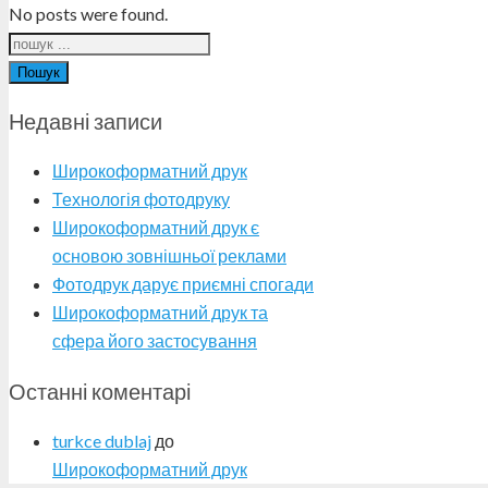
No posts were found.
Пошук
Недавні записи
Широкоформатний друк
Технологія фотодруку
Широкоформатний друк є
основою зовнішньої реклами
Фотодрук дарує приємні спогади
Широкоформатний друк та
сфера його застосування
Останні коментарі
turkce dublaj
до
Широкоформатний друк