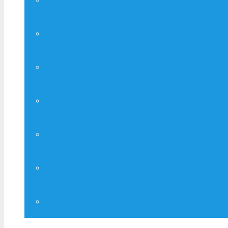
Друк А – 4, А – 3
Копіювання
Широкоформатний ксерокс
Сканування
Широкоформатне сканування
Канцтовари