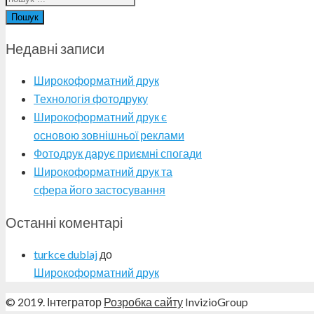
Пошук
Недавні записи
Широкоформатний друк
Технологія фотодруку
Широкоформатний друк є
основою зовнішньої реклами
Фотодрук дарує приємні спогади
Широкоформатний друк та
сфера його застосування
Останні коментарі
turkce dublaj
до
Широкоформатний друк
© 2019. Інтегратор
Розробка сайту
InvizioGroup