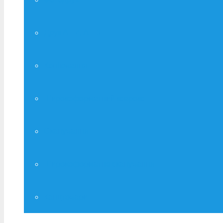
Друк А – 4, А – 3
Копіювання
Широкоформатний ксерокс
Сканування
Широкоформатне сканування
Канцтовари