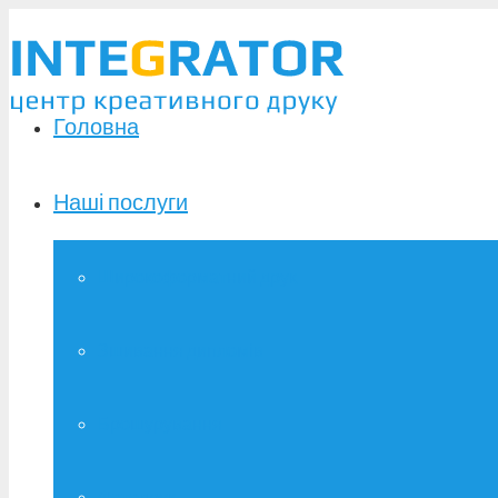
Головна
Наші послуги
Широкоформатний друк
Зшивання дипломів
Брошурування
Фотодрук