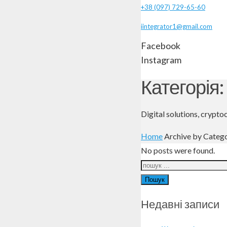
+38 (097) 729-65-60
iintegrator1@gmail.com
Facebook
Instagram
Категорія:
Digital solutions, cryp
Home
Archive by Categ
No posts were found.
Пошук
Недавні записи