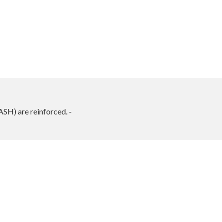
H) are reinforced. -