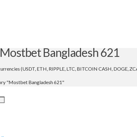
 Mostbet Bangladesh 621
tocurrencies (USDT, ETH, RIPPLE, LTC, BITCOIN CASH, DOGE, ZCAS
ory "Mostbet Bangladesh 621"