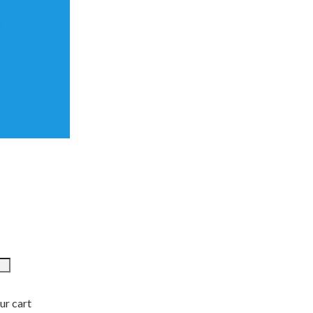
матне
ur cart