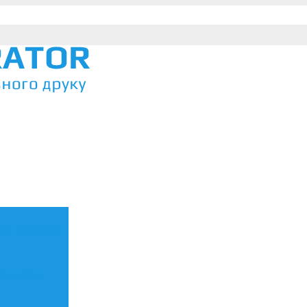
атний друк
ипломів