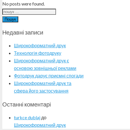
No posts were found.
Пошук
Недавні записи
Широкоформатний друк
Технологія фотодруку
Широкоформатний друк є
основою зовнішньої реклами
Фотодрук дарує приємні спогади
Широкоформатний друк та
сфера його застосування
Останні коментарі
turkce dublaj
до
Широкоформатний друк