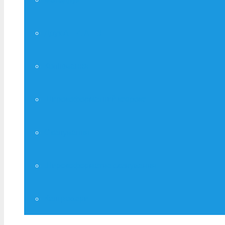
Друк А – 4, А – 3
Копіювання
Широкоформатний ксерокс
Сканування
Широкоформатне сканування
Канцтовари