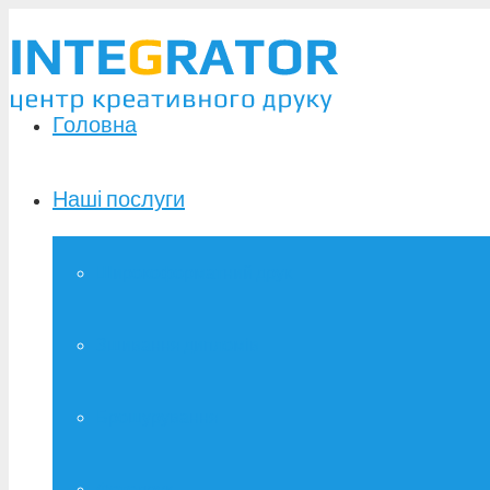
Головна
Наші послуги
Широкоформатний друк
Зшивання дипломів
Брошурування
Фотодрук