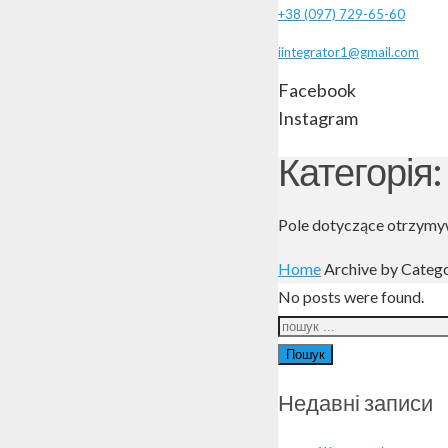
+38 (097) 729-65-60
iintegrator1@gmail.com
Facebook
Instagram
Категорія:
Pole dotyczące otrzymyw
Home
Archive by Catego
No posts were found.
Пошук
Недавні записи