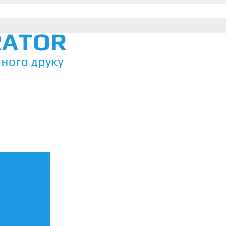
атний друк
ипломів