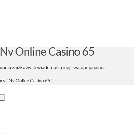
 Nv Online Casino 65
ania zniżkowych wiadomości mejl jest opcjonalne. -
ry "Nv Online Casino 65"