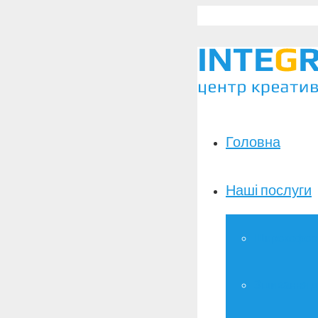
Головна
Наші послуги
Широкоформ
Зшивання д