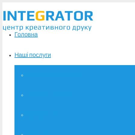
Головна
Наші послуги
Широкоформатний друк
Зшивання дипломів
Брошурування
Фотодрук