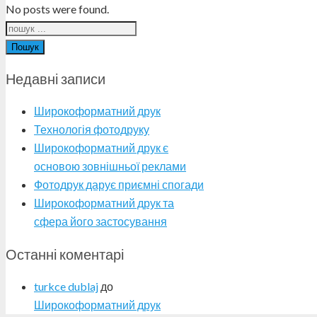
No posts were found.
Пошук
Недавні записи
Широкоформатний друк
Технологія фотодруку
Широкоформатний друк є
основою зовнішньої реклами
Фотодрук дарує приємні спогади
Широкоформатний друк та
сфера його застосування
Останні коментарі
turkce dublaj
до
Широкоформатний друк