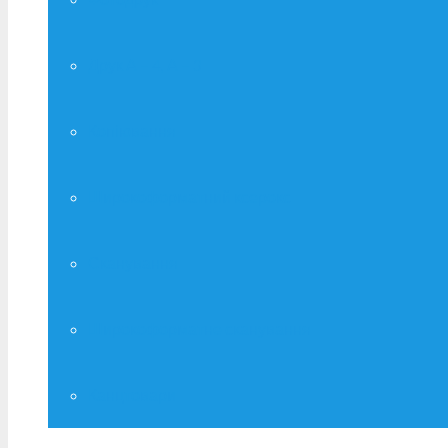
Друк А – 4, А – 3
Копіювання
Широкоформатний ксерокс
Сканування
Широкоформатне сканування
Канцтовари