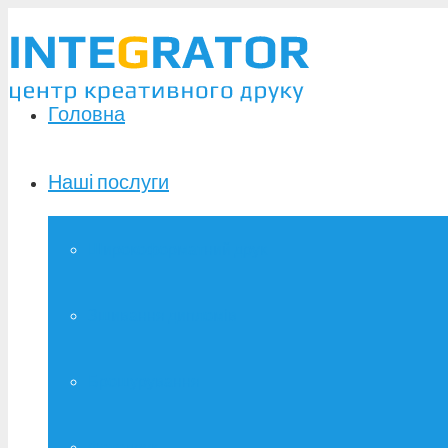
Головна
Наші послуги
Широкоформатний друк
Зшивання дипломів
Брошурування
Фотодрук