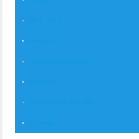
Друк А – 4, А – 3
Копіювання
Широкоформатний ксерокс
Сканування
Широкоформатне сканування
Канцтовари