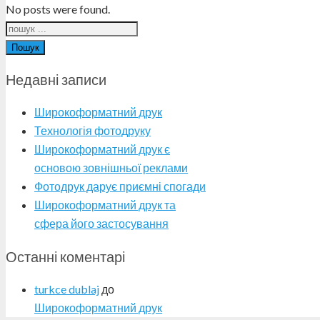
No posts were found.
Пошук
Недавні записи
Широкоформатний друк
Технологія фотодруку
Широкоформатний друк є
основою зовнішньої реклами
Фотодрук дарує приємні спогади
Широкоформатний друк та
сфера його застосування
Останні коментарі
turkce dublaj
до
Широкоформатний друк