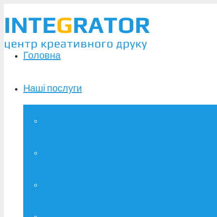
Головна
Наші послуги
Широкоформатний друк
Зшивання дипломів
Брошурування
Фотодрук