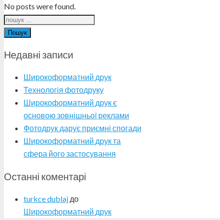
No posts were found.
Пошук
Недавні записи
Широкоформатний друк
Технологія фотодруку
Широкоформатний друк є
основою зовнішньої реклами
Фотодрук дарує приємні спогади
Широкоформатний друк та
сфера його застосування
Останні коментарі
turkce dublaj
до
Широкоформатний друк