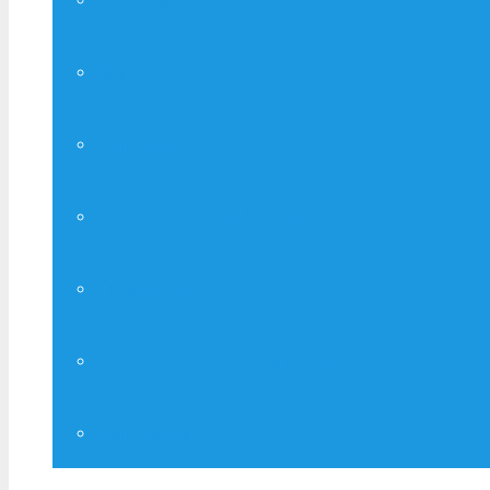
Друк А – 4, А – 3
Копіювання
Широкоформатний ксерокс
Сканування
Широкоформатне сканування
Канцтовари