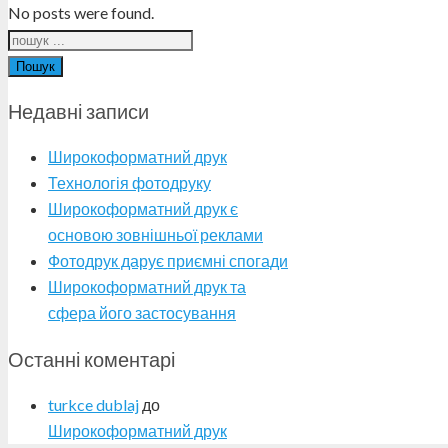
No posts were found.
Пошук
Недавні записи
Широкоформатний друк
Технологія фотодруку
Широкоформатний друк є
основою зовнішньої реклами
Фотодрук дарує приємні спогади
Широкоформатний друк та
сфера його застосування
Останні коментарі
turkce dublaj
до
Широкоформатний друк