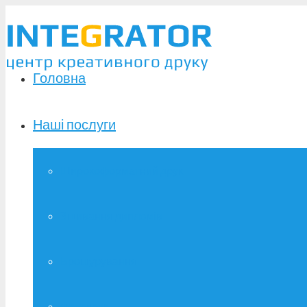
Головна
Наші послуги
Широкоформатний друк
Зшивання дипломів
Брошурування
Фотодрук