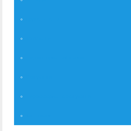
Друк А – 4, А – 3
Копіювання
Широкоформатний ксерокс
Сканування
Широкоформатне сканування
Канцтовари