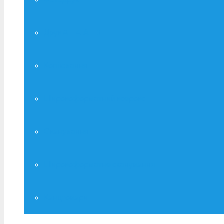
Друк А – 4, А – 3
Копіювання
Широкоформатний ксерокс
Сканування
Широкоформатне сканування
Канцтовари