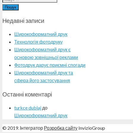
Пошук
Недавні записи
Широкоформатний друк
Технологія фотодруку
Широкоформатний друк є
основою зовнішньої реклами
Фотодрук дарує приємні спогади
Широкоформатний друк та
сфера його застосування
Останні коментарі
turkce dublaj
до
Широкоформатний друк
© 2019. Інтегратор
Розробка сайту
InvizioGroup