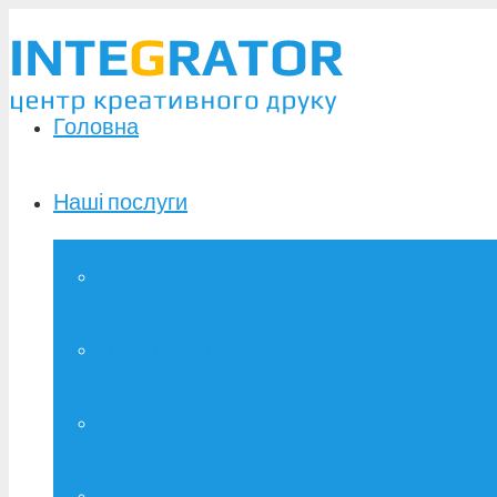
Головна
Наші послуги
Широкоформатний друк
Зшивання дипломів
Брошурування
Фотодрук