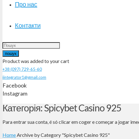
Про нас
Контакти
пошук
Product
was added to your cart
+38 (097) 729-65-60
iintegrator1@gmail.com
Facebook
Instagram
Категорія: Spicybet Casino 925
Para entrar sua conta, é só clicar em coger e começar a jogar ime
Home
Archive by Category "Spicybet Casino 925"