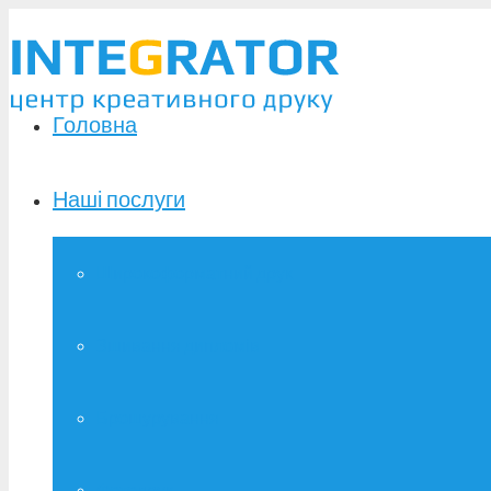
Головна
Наші послуги
Широкоформатний друк
Зшивання дипломів
Брошурування
Фотодрук