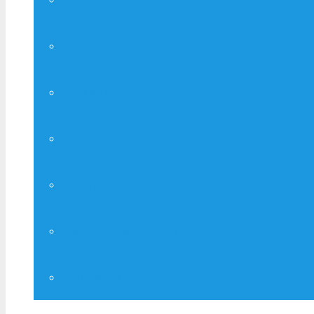
Друк А – 4, А – 3
Копіювання
Широкоформатний ксерокс
Сканування
Широкоформатне сканування
Канцтовари