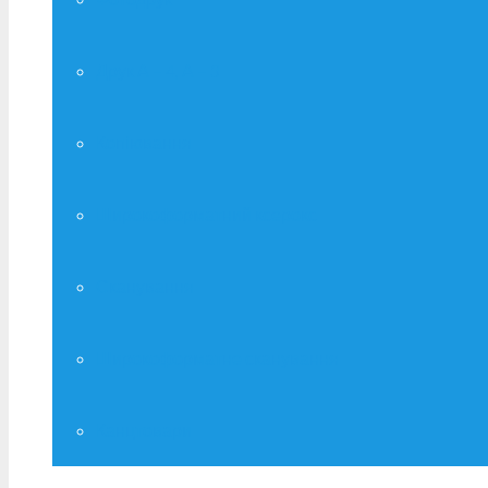
Друк А – 4, А – 3
Копіювання
Широкоформатний ксерокс
Сканування
Широкоформатне сканування
Канцтовари