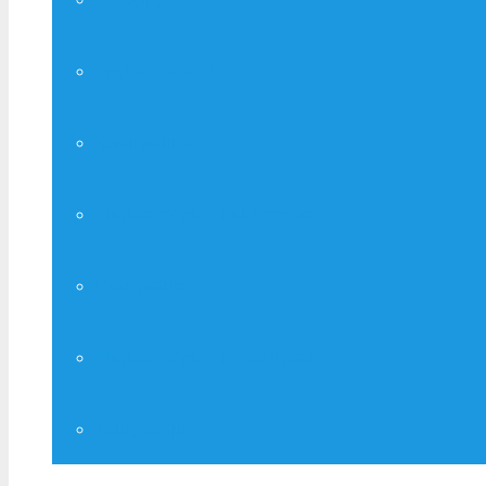
Друк А – 4, А – 3
Копіювання
Широкоформатний ксерокс
Сканування
Широкоформатне сканування
Канцтовари