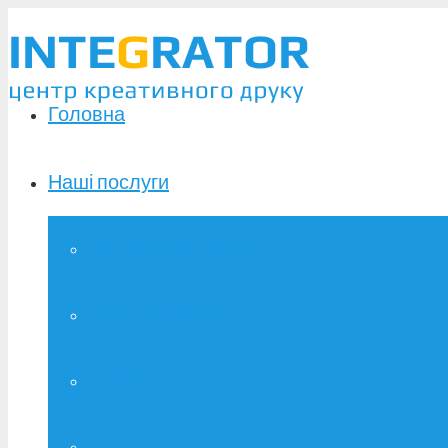
Головна
Наші послуги
Широкоформатний друк
Зшивання дипломів
Брошурування
Фотодрук