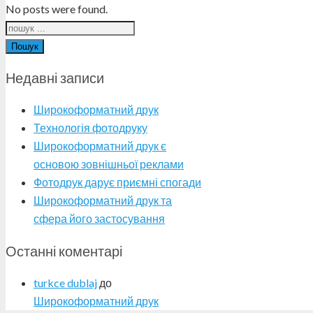
No posts were found.
Пошук
Недавні записи
Широкоформатний друк
Технологія фотодруку
Широкоформатний друк є
основою зовнішньої реклами
Фотодрук дарує приємні спогади
Широкоформатний друк та
сфера його застосування
Останні коментарі
turkce dublaj
до
Широкоформатний друк