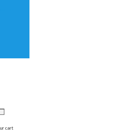
матне
ur cart