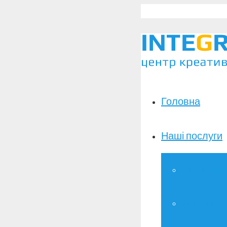
Головна
Наші послуги
Широкоформ
Зшивання д