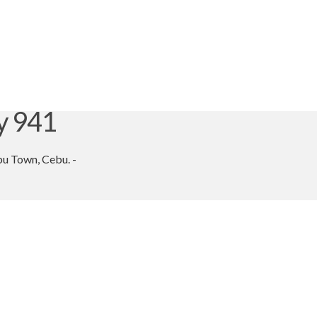
y 941
bu Town, Cebu. -