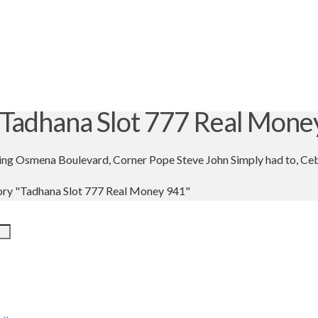
 Tadhana Slot 777 Real Mone
ing Osmena Boulevard, Corner Pope Steve John Simply had to, Ce
ory "Tadhana Slot 777 Real Money 941"