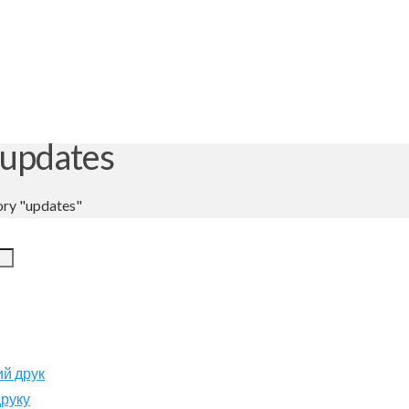
 updates
ory "updates"
й друк
друку