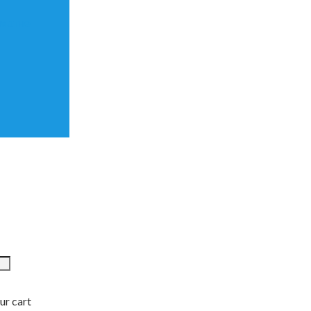
матне
ur cart