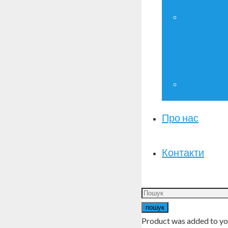
Широкофор
сканування
Канцтовари
Про нас
Контакти
пошук
Product
was added to yo