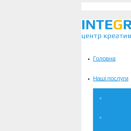
Головна
Наші послуги
Широкоформ
Зшивання д