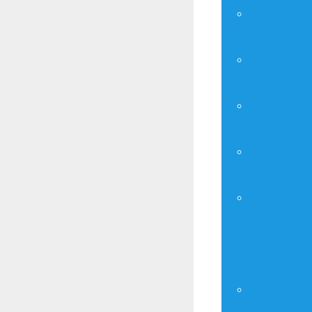
Брошурува
Фотодрук
Друк А – 4, А
Копіювання
Широкофор
ксерокс
Сканування