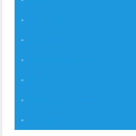
Друк А – 4, А – 3
Копіювання
Широкоформатний ксерокс
Сканування
Широкоформатне сканування
Канцтовари