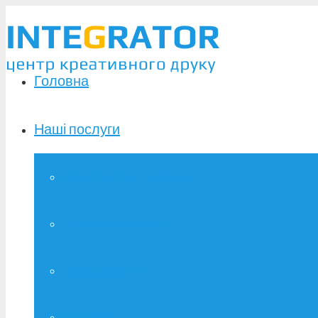
Головна
Наші послуги
Широкоформатний друк
Зшивання дипломів
Брошурування
Фотодрук