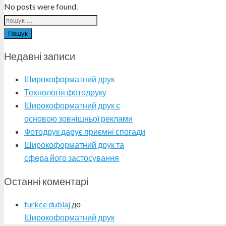
No posts were found.
Пошук
Недавні записи
Широкоформатний друк
Технологія фотодруку
Широкоформатний друк є
основою зовнішньої реклами
Фотодрук дарує приємні спогади
Широкоформатний друк та
сфера його застосування
Останні коментарі
turkce dublaj
до
Широкоформатний друк