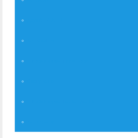
Друк А – 4, А – 3
Копіювання
Широкоформатний ксерокс
Сканування
Широкоформатне сканування
Канцтовари