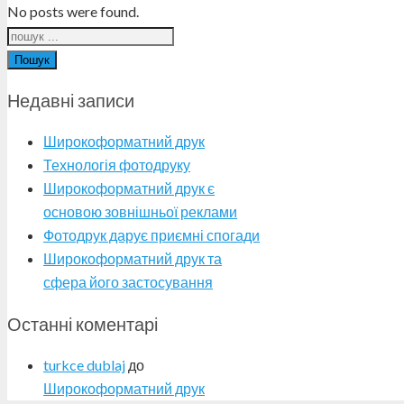
No posts were found.
Пошук
Недавні записи
Широкоформатний друк
Технологія фотодруку
Широкоформатний друк є
основою зовнішньої реклами
Фотодрук дарує приємні спогади
Широкоформатний друк та
сфера його застосування
Останні коментарі
turkce dublaj
до
Широкоформатний друк