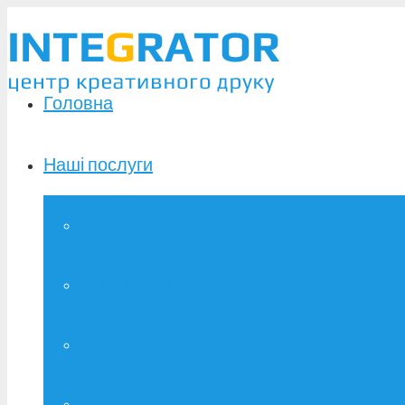
Головна
Наші послуги
Широкоформатний друк
Зшивання дипломів
Брошурування
Фотодрук