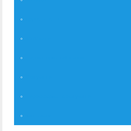
Друк А – 4, А – 3
Копіювання
Широкоформатний ксерокс
Сканування
Широкоформатне сканування
Канцтовари