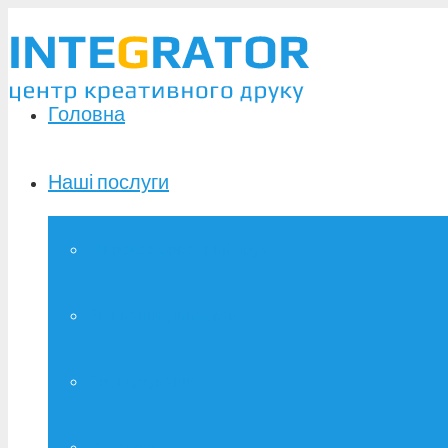
Головна
Наші послуги
Широкоформатний друк
Зшивання дипломів
Брошурування
Фотодрук