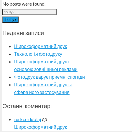
No posts were found.
Пошук
Недавні записи
Широкоформатний друк
Технологія фотодруку
Широкоформатний друк є
основою зовнішньої реклами
Фотодрук дарує приємні спогади
Широкоформатний друк та
сфера його застосування
Останні коментарі
turkce dublaj
до
Широкоформатний друк